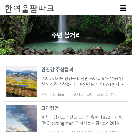
주변 볼거리
임진강 주상절리
위치 : 경기도 연천군 미산면 동이리 67-1일원 연
천 임진강 주상절리는 미산면 동이리 67-1번지 일
원에 위치해 있다. 임진강과 한탄강이 만나는 합수
관리자(admin)
2021.12.20
조회수 270
머리(도감포)에서부터 북쪽으로 임진강을 거슬러
수킬로미터에 걸쳐 아름다운 수직의 주상절리가 발
그리팅맨
달해 있다. 홍적세 중기 무렵 철원 북쪽에서 분출한
용암은 철원-연천 일대에 넓은 용암대지를 형성하
위치 : 경기도 연천군 군남면 옥계리 832 그리팅
였는데 화산활동이 끝난 후 용암대지가 강의 침식
맨(Greetingman: 인사하는 사람) 소개2016년
을 받게 되자 강을 따라 기하학적인 형태의 현무암
임진강을 따라 연강 나룻길이 조성되면서 북한과 4
주상절리가 만들어지게 된 것이다.절리는 암석의