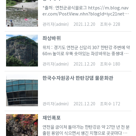
류진화의 위대한 행진, 사바나의 최초인류, 최초의
조수간만의 영향을 받는 감조(感潮)구간의 상류에
아시아 이주인, 추가령지구대 고인류의 터전, 전곡
*출처 : 연천군공식블로그 https://m.blog.nav
위치하여 임진강 하류에서부터 배를 타지 않고 도
의 지증, 선사시대의 문화와 믿음(동굴벽화), 극지
er.com/PostView.nhn?blogId=iyc21net&l
하(渡河)할 수 있는 최초의 여울목에 위치한다. 평
로 가는 구석기인, 고고학 체험센터, 몰핑스테이션
ogNo=222033819117&referrerCode=0&se
양지역에서 출발한 고구려군이 백제 수도인 한성
관리자(admin)
2021.12.20
조회수 228
등을 경험할 수 있다. 그중 몰핑스테이션은 RFID
archKeyword=%EB%8F%99%EB%A7%8
(漢城)으로 진격하기 위한 최단코스는 평양에서 개
카드를 이용해 각 진화 단계별 인류들과 자신의 모
9%EA%B3%84%EA%B3%A1 기암괴석과 울
성을 거쳐 문산 방면으로 직접 가는 것이 아니라, 동
습을 합성시켜 자신이 선
좌상바위
창한 숲, 수심이 얕은 소(沼)가 있어 어린이를 동반
쪽으로 15㎞ 정도 우회하여 장단을 지나 호로고루
한 피서지로 적당하다. 많이 알려지지 않아 조용한
앞의 여울목을 건너 의정부방면으로 진격하는 것이
위치 : 경기도 연천군 신답리 307 한탄강 주변에 약
피서를 즐기기에 좋다. 계곡 중류에는 깊이 16
었다. 따라서 호로고루가 있는 고랑포일대의 임진
60m 높이로 우뚝 솟아있는 좌상바위는 중생대 백
m, 높이 2.2m의 천연동굴(풍혈)이 있어 여름에는
강은 『三國史記』에도 여러 차례의 전투기사가
악기 말의 화산활동으로 만들어진 현무암으로 경관
얼음이 녹지 않을 만큼 찬 공기가 나오고, 겨울에는
관리자(admin)
2021.12.20
조회수 180
등장할 정도로 전략적으로도 중요한 지역이었다.
이 압도적입니다.이 현무암을 좌상바위가 위치한
따뜻한 김이 나온다. 동쪽으로 10㎞ 거리에 재인폭
호로고루의 어원에 대해서는 이 부근의 지형이 표
지명을 따서 장탄리 현무암이라 부르는데, 화산의
포가 있다. 찾아가려면 3번 국도를 타고 의정부시·
주박, 조롱박과 같이 생겼다하
한국수자원공사 한탄강댐 물문화관
화구(crater)나 화도(vent) 주변에서 마그마가 분
동두천시·전곡을 거쳐 연천읍 재인폭포 입구를 1
출하여 만들어진 것으로 알려져 있습니다. 바위에
㎞ 지난 삼거리에서 우회전하면 동막리가 나온다.
세로 방향으로 띠가 관찰되는 것은 빗물과 바람에
의해 풍화된 것으로 오랜 시간 동안 땅 밖으로 드러
나 있음을 알 수 있습니다.좌상바위의 지질학적인
관리자(admin)
2021.12.20
조회수 172
특성을 살펴보면, 좌상바위 표면에 작은 구멍들이
하얗게 메꾸어져 있는 모습이 보이는데 이는 화산
재인폭포
이 분출할 때 공기와 가스가 빠져나간 구멍에 시간
이 흐르면서 암석에 있던 칼슘성분이 빠져나가면서
연천을 굽이쳐 돌아가는 한탄강은 약 27만 년 전 분
구멍을 채우게 된 것입니다. 이러한 모양이 마치 살
출된 용암이 식으면서 생긴 지형으로 곳곳마다 그