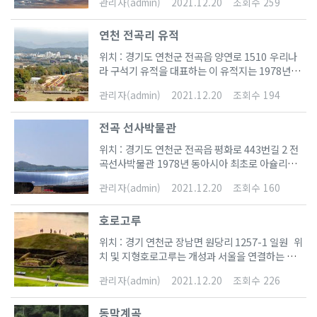
관리자(admin)
2021.12.20
조회수 259
km 떨어진 옥녀봉에 설치된 조형물로, 높이 10m
표면에 발달하는 좁은 틈(혹은 금)을 말하는데 침식
의 이 조형물은 북녘을 바라보고 머리를 숙여 인사
을 받게 되면 이 틈이 벌어지면서 암석이 쪼개지게
연천 전곡리 유적
하는 거인의 모습을 하고 있다.‘그리팅맨’은 북녘
된다. 주상절리는 긴 통모양의 절리를 일컫는 말로
땅을 향해 15도의 각도로 고개 숙여 인사를 건넨다.
대개 현무암에서 가장 잘 발달하는 것으로 알려져
위치 : 경기도 연천군 전곡읍 양연로 1510 우리나
각도 15도는 ‘상대방을 존중하면서도 자신을 잃지
있다. 현무암은 용암 이 굳을 때 발생하는 수축작용
라 구석기 유적을 대표하는 이 유적지는 1978년 겨
않는 상태’를 의미한다. 서로 인사하는 행위를 통해
으로 인해 중심점을 따라 사각 혹은 육각형 모양으
울 한탄강 유원지에 놀러 왔던 미군 병사에 의해 지
지구촌의 소통과 화합을 추구하고 있다.
관리자(admin)
2021.12.20
조회수 194
로 수직의 절리가 발달하게 되는데, 침식을 받게 되
표에서 석기가 발견되면서 주목받게 되었다.이 병
면 육각형 모양의 돌기둥이 떨어져 나가면서 아름
사는 채집석기를 서울대학교 고 김원룡 교수에게
다운 주상절리 절
전곡 선사박물관
가져갔고 김원룡 교수와 영남대학교 정영화 교수에
의해 아슐리안계 구석기 유물로 밝혀지면서 세계적
위치 : 경기도 연천군 전곡읍 평화로 443번길 2 전
으로 주목받는 구석기 유적지로 알려지게 되었다.
곡선사박물관 1978년 동아시아 최초로 아슐리안
연천 전곡리 유적은 전곡 시가지 남쪽, 한탄강이 감
주먹도끼가 발견되면서 동아시아 구석기 문화를 새
싸고 도는 현무암 대지위에 자리잡고 있으며 선캠
관리자(admin)
2021.12.20
조회수 160
롭게 이해하려는 시도를 불러일으켰던 연천 전곡리
브리아기에 형성된 변성암류인 편마암과 화강암이
유적에 건립된 세계적인 규모의 선사박물관이다.
기반암을 이루며 이 암반층을 강원도 평강지역에서
호로고루
원시 생명체의 신비로운 곡선을 모티브로 건립된
분출하여 임진강과 한탄강의 강바닥에 형성된 현무
전곡 선사박물관은 실물 비례의 다양한 구석기시대
암이 넓게 덮고 있다. 현무암위에 적색점토퇴적층
위치 : 경기 연천군 장남면 원당리 1257-1 일원 위
조형물과 다채로운 체험프로그램을 통해 관람객들
과 사질층의 퇴적물이 형성되어 있는데 이 퇴적물
치 및 지형호로고루는 개성과 서울을 연결하는 중
이 쉽고 즐겁게 선사문화를 이해할 수 있도록 도와
의 상부 점토층이 구석기 문화층으로 석기가 집중
요한 길목에 위치하고 있으며, 원당리에서 임진강
주는 체험형 박물관이다.상설전시실 주요코너에서
관리자(admin)
2021.12.20
조회수 226
적으로 발견되고 있다.1978년 주먹도끼와 가로날
으로 유입되는 지류가 흐르면서 형성된 약 28m 높
시간여행을 시작한다. 바닥에 표시된 시간의 선(점
도끼등 아슐리안형 석기의 발견이후 현재까지 11
이의 현무암 수직단애를 이루는 긴 삼각형 대지 위
선)을 따라 전시실에 들어서면 전곡의 주먹도끼, 인
차에 걸친 발굴을 통하여 유적지
동막계곡
에 조성된 강안평지성(江岸平地城)이다. 이곳은